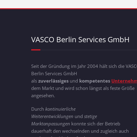
VASCO Berlin Services GmbH
Seit der Gründung im Jahr 2004 hält sich die VAS
Berlin Services GmbH
als
zuverlässiges
und
kompetentes
Unterneh
dem Markt und wird schon längst als feste Größe
angesehen.
Durch
kontinuierliche
Weiterentwicklungen
und
stetige
Marktanpassungen
konnte sich der Betrieb
dauerhaft den wechselnden und zugleich auch