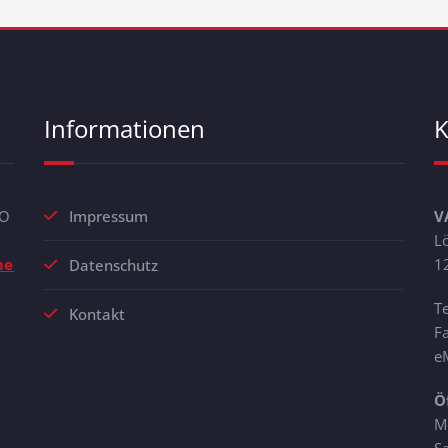
Informationen
K
CO
Impressum
V
L
men
auf
1
Datenschutz
T
Kontakt
F
e
Ö
M