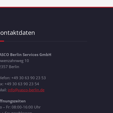
ontaktdaten
ASCO Berlin Services GmbH
öwenzahnweg 10
2357 Berlin
elefon: +49 30 63 90 23 53
ax: +49 30 63 90 23 54
Mail:
info@vasco-berlin.de
ffnungszeiten
o – Fr: 08:00-16:00 Uhr